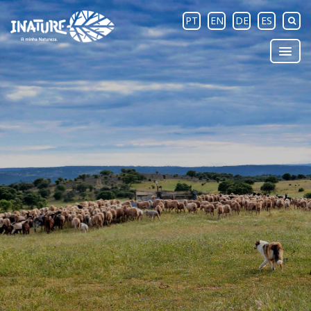
PT
EN
DE
ES