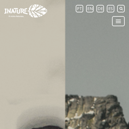
PT
EN
DE
ES