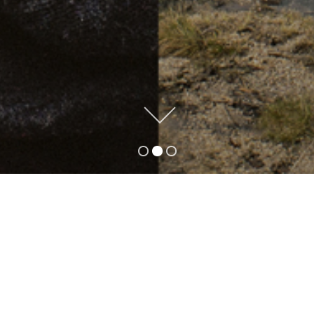
Vouzela, Parc Naturel Local Vouga-Caramulo
Resérve de Faia Brava
INATURE
La Stratégie d'efficacité collective PROVEDERE
iNature – Tourisme durable dans des zones
classées repose sur la valorisation et la