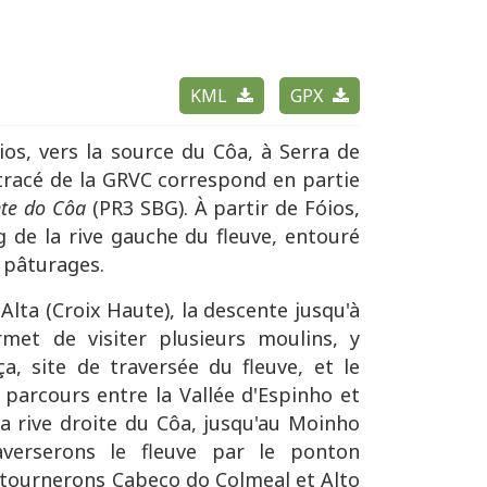
KML
GPX
os, vers la source du Côa, à Serra de
tracé de la GRVC correspond en partie
nte do Côa
(PR3 SBG). À partir de Fóios,
ng de la rive gauche du fleuve, entouré
e pâturages.
Alta (Croix Haute), la descente jusqu'à
rmet de visiter plusieurs moulins, y
, site de traversée du fleuve, et le
parcours entre la Vallée d'Espinho et
la rive droite du Côa, jusqu'au Moinho
verserons le fleuve par le ponton
ntournerons Cabeço do Colmeal et Alto