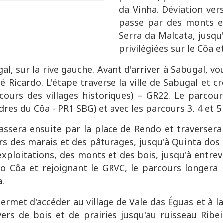
da Vinha. Déviation ver
passe par des monts et
Serra da Malcata, jusqu
privilégiées sur le Côa et
al, sur la rive gauche. Avant d'arriver à Sabugal, v
 Zé Ricardo. L'étape traverse la ville de Sabugal et
ours des villages historiques) – GR22. Le parcour
res du Côa - PR1 SBG) et avec les parcours 3, 4 et 
passera ensuite par la place de Rendo et traversera
ers des marais et des pâturages, jusqu'à Quinta dos
exploitations, des monts et des bois, jusqu'à entrev
 do Côa et rejoignant le GRVC, le parcours longera 
a.
rmet d'accéder au village de Vale das Éguas et à l
ers de bois et de prairies jusqu'au ruisseau Ribei