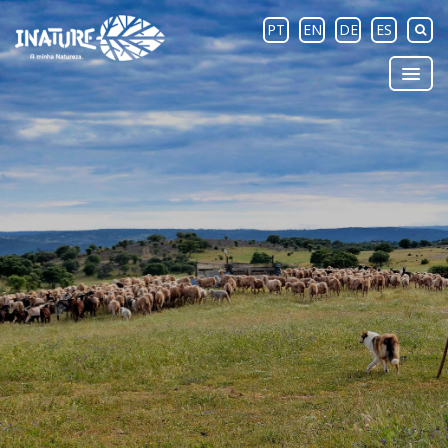
PT
EN
DE
ES