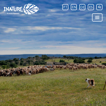
PT
EN
DE
ES