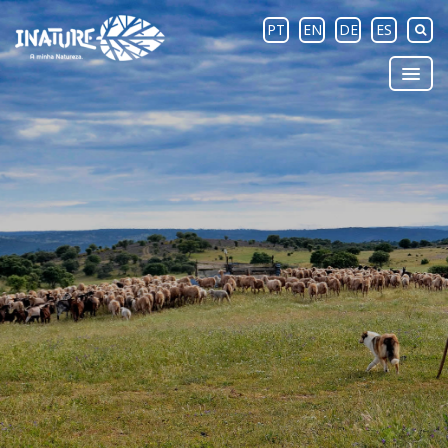
PT
EN
DE
ES