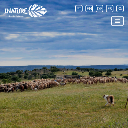
PT
EN
DE
ES