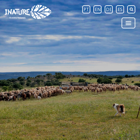
PT
EN
DE
ES