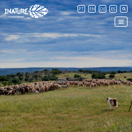
PT
EN
DE
ES