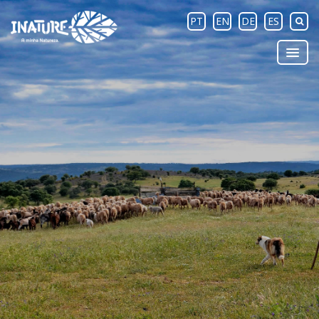
PT
EN
DE
ES