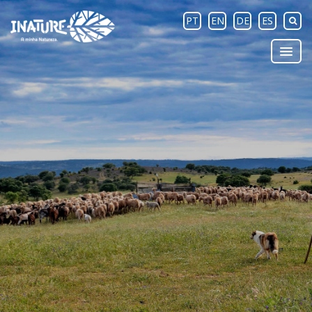
PT
EN
DE
ES