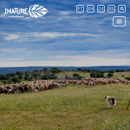
PT
EN
DE
ES