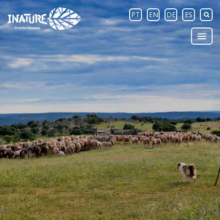
PT
EN
DE
ES