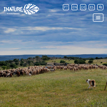
PT
EN
DE
ES