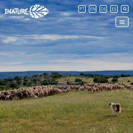
PT
EN
DE
ES