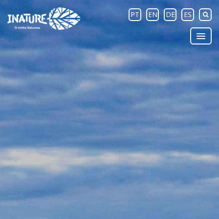
PT
EN
DE
ES