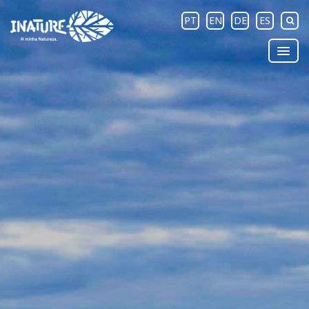
PT
EN
DE
ES