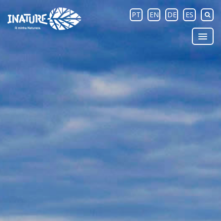
PT
EN
DE
ES