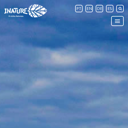
PT
EN
DE
ES