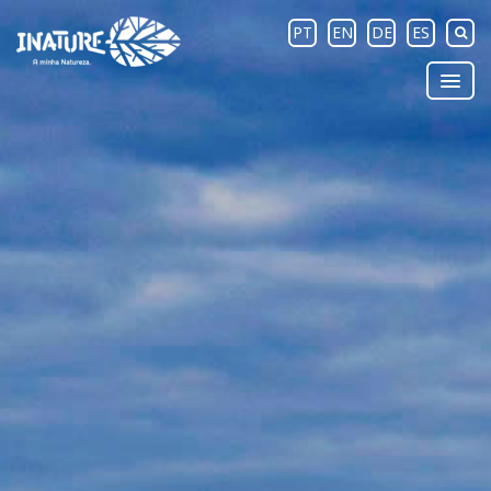
PT
EN
DE
ES