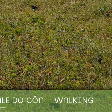
ALE DO CÔA – WALKING